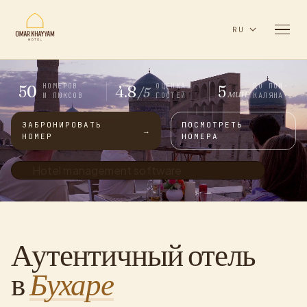
RU
50
4.8
5
НОМЕРОВ
ОЦЕНКА
ДО ПОИ-
/5
мин
И ЛЮКСОВ
ГОСТЕЙ
КАЛЯНА
ЗАБРОНИРОВАТЬ
ПОСМОТРЕТЬ
→
НОМЕР
НОМЕРА
Hotel management software
Аутентичный отель
в
Бухаре